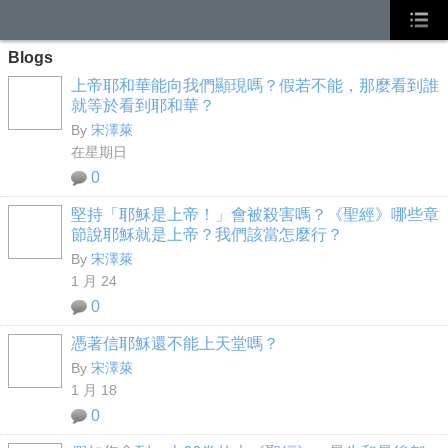
Blogs
上帝耶和華能向我們顯現嗎？假若不能，那麼看到誰
就等於看到耶和華？
By
宋澤萊
在星期日
0
堅持「耶穌是上帝！」會被殺害嗎？《聖經》哪些章
節說耶穌就是上帝？我們該當怎麼行？
By
宋澤萊
1 月 24
0
憑著信耶穌還不能上天堂嗎？
By
宋澤萊
1 月 18
0