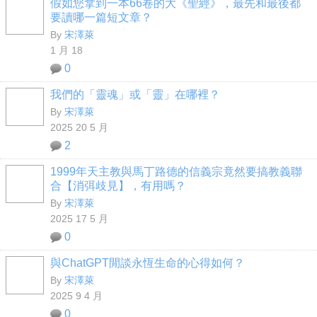
假如您拿到一本66卷的大《聖經》，最先和最後都
要讀哪一篇短文章？
By
宋澤萊
1 月 18
0
我們的「靈魂」或「靈」在哪裡？
By
宋澤萊
2025 20 5 月
2
1999年天主教與馬丁路德的信義宗竟然要搞教義聯
合【消弭歧見】，有用嗎？
By
宋澤萊
2025 17 5 月
0
與ChatGPT閒談永恆生命的心得如何？
By
宋澤萊
2025 9 4 月
0