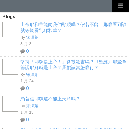
Blogs
上帝耶和華能向我們顯現嗎？假若不能，那麼看到誰
就等於看到耶和華？
By
宋澤萊
8 月 3
0
堅持「耶穌是上帝！」會被殺害嗎？《聖經》哪些章
節說耶穌就是上帝？我們該當怎麼行？
By
宋澤萊
1 月 24
0
憑著信耶穌還不能上天堂嗎？
By
宋澤萊
1 月 18
0