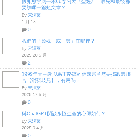
假如您拿到一本66卷的大《聖經》，最先和最後都
要讀哪一篇短文章？
By
宋澤萊
1 月 18
0
我們的「靈魂」或「靈」在哪裡？
By
宋澤萊
2025 20 5 月
2
1999年天主教與馬丁路德的信義宗竟然要搞教義聯
合【消弭歧見】，有用嗎？
By
宋澤萊
2025 17 5 月
0
與ChatGPT閒談永恆生命的心得如何？
By
宋澤萊
2025 9 4 月
0