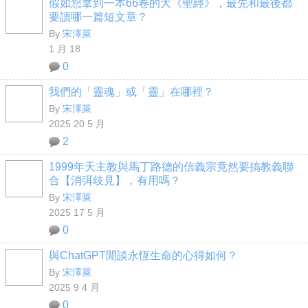
假如您拿到一本66卷的大《聖經》，最先和最後都
要讀哪一篇短文章？
By
宋澤萊
1 月 18
0
我們的「靈魂」或「靈」在哪裡？
By
宋澤萊
2025 20 5 月
2
1999年天主教與馬丁路德的信義宗竟然要搞教義聯
合【消弭歧見】，有用嗎？
By
宋澤萊
2025 17 5 月
0
與ChatGPT閒談永恆生命的心得如何？
By
宋澤萊
2025 9 4 月
0