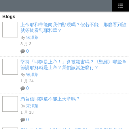
Blogs
上帝耶和華能向我們顯現嗎？假若不能，那麼看到誰
就等於看到耶和華？
By
宋澤萊
8 月 3
0
堅持「耶穌是上帝！」會被殺害嗎？《聖經》哪些章
節說耶穌就是上帝？我們該當怎麼行？
By
宋澤萊
1 月 24
0
憑著信耶穌還不能上天堂嗎？
By
宋澤萊
1 月 18
0