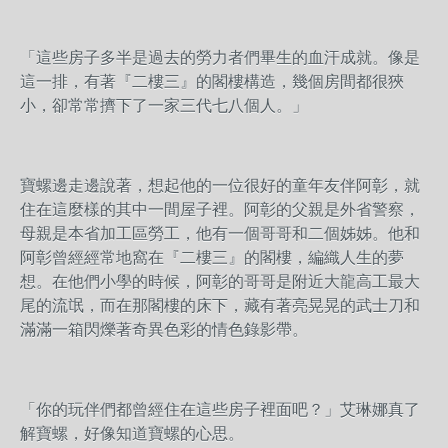
「這些房子多半是過去的勞力者們畢生的血汗成就。像是
這一排，有著『二樓三』的閣樓構造，幾個房間都很狹
小，卻常常擠下了一家三代七八個人。」
寶螺邊走邊說著，想起他的一位很好的童年友伴阿彰，就
住在這麼樣的其中一間屋子裡。阿彰的父親是外省警察，
母親是本省加工區勞工，他有一個哥哥和二個姊姊。他和
阿彰曾經經常地窩在『二樓三』的閣樓，編織人生的夢
想。在他們小學的時候，阿彰的哥哥是附近大龍高工最大
尾的流氓，而在那閣樓的床下，藏有著亮晃晃的武士刀和
滿滿一箱閃爍著奇異色彩的情色錄影帶。
「你的玩伴們都曾經住在這些房子裡面吧？」艾琳娜真了
解寶螺，好像知道寶螺的心思。