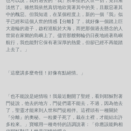
也可以說，我對過去的『我』所牽扯的人世一切，竟日漸
淡然了。雖然我依然真切地欣賞著其中的美，且厭惡著其
中的醜惡。但我知道，在某個程度上，新的一個『我』似
乎已經和這個人世的情感【分離】了，就好像一個踏上巨
大遊輪的遊子，啟程巡航於大海，而把那個過去懸念的人
世留在家鄉的島嶼上了。儘管那艘郵輪仍日夜地繞著島嶼
航行，我也能對它保有著深厚的熱愛，但卻已經不再能踏
上去了。」
「這麼講多麼奇怪！好像有點絕情。」
「也不能說是絕情啦！我最近翻開了聖經，看到耶穌對著
門徒說，他去的地方，門徒們還不能去，不過，因為他去
了，聖靈才能來到人世和門徒相伴。這裡頭有一種關於
『分離』的奧秘。一粒麥子死了，栽在土裡，才能結出許
多粒來。」寶螺用一種奇特的語調說著：「你應該能夠相