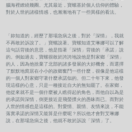
腦海裡繚繞幾圈。尤其最近，寶螺基於個人信仰的體驗，
對於人世的諸樣情感，也漸漸地有了一些異樣的看法。
「妳知道的，經歷了那場急病之後，對於『深情』，我就
不再敢於訴說了。」寶螺說著。寶螺知道艾琳娜可以了解
這句話背後的意思，他是指著「深情」背後的「承諾」說
的。例如過去，寶螺很敢於誇誇地說他是對家鄉「深情」
的人，因為他捨棄了北部的諸多發展的大好機會，而選擇
了默默地窩居在小小的故鄉奮鬥一些什麼，很像是他這樣
的一個人對家鄉守著什麼承諾似的。但二十年下來，他發
現這樣的心意，只是一種接近自大的無知罷了。在家鄉，
他從來就不是一個什麼被人瞧得起的角色，而他自以為是
的承諾與深情，倒更接近是飛螢撲火的愚昧而已。而對於
人世的情感也是這樣的。對愛情、親情、友情來說，不能
落實承諾的深情又能算是什麼呢？所以他才會對艾琳娜
說，在那場急病之後，他就不敢於訴說「深情」了。