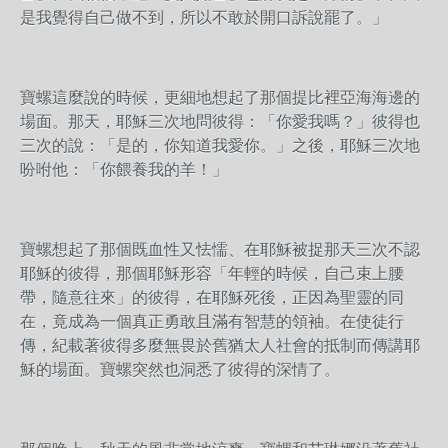
是我覺得自己做不到，所以不敢於開口訴說罷了。」
寶螺這麼說的時候，更細地想起了那個提比裡亞海海邊的
場面。那天，耶穌三次地問彼得：「你愛我嗎？」彼得也
三次的說：「是的，你知道我愛你。」之後，耶穌三次地
吩咐他：「你餵養我的羊！」
寶螺想起了那個既血性又怯懦、在耶穌被捉那天三次不認
耶穌的彼得，那個耶穌形容「年輕的時候，自己束上腰
帶，隨意往來」的彼得，在耶穌死後，正因為聖靈的同
在，竟成為一個真正勇敢且滿有智慧的領袖。在使徒行
傳，紀載著彼得多麼無畏於舊猶太人社會的抵制而傳講耶
穌的場面。寶螺突然也洞悉了彼得的深情了。