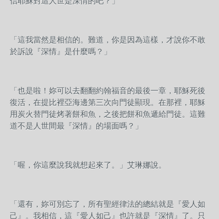
信耶穌對這人世是深情的吧？」
「這我當然是相信的。難道，你是因為這樣，才說你不敢
於訴說『深情』是什麼嗎？」
「也是啦！妳可以去翻翻約翰福音的最後一章，耶穌死後
復活，在提比裡亞海邊第三次向門徒顯現。在那裡，耶穌
用炭火替門徒烤著餅和魚，之後把餅和魚遞給門徒。這難
道不是人世間最『深情』的場面嗎？」
「喔，你這麼說我就想起來了。」艾琳娜說。
「還有，妳可別忘了，所有聖經律法的總結就是『愛人如
己』。我相信，這『愛人如己』也許就是『深情』了。只