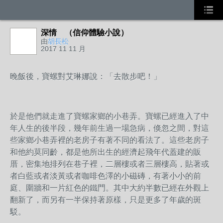
深情 （信仰體驗小說）
由
胡長松
2017 11 11 月
晚飯後，寶螺對艾琳娜說：「去散步吧！」
於是他們就走進了寶螺家鄉的小巷弄。寶螺已經進入了中
年人生的後半段，幾年前生過一場急病，倏忽之間，對這
些家鄉小巷弄裡的老房子有著不同的看法了。這些老房子
和他約莫同齡，都是他所出生的經濟起飛年代蓋建的販
厝，密集地排列在巷子裡，二層樓或者三層樓高，貼著或
者白藍或者淡黃或者咖啡色澤的小磁磚，有著小小的前
庭、圍牆和一片紅色的鐵門。其中大約半數已經在外觀上
翻新了，而另有一半保持著原樣，只是更多了年歲的斑
駁。