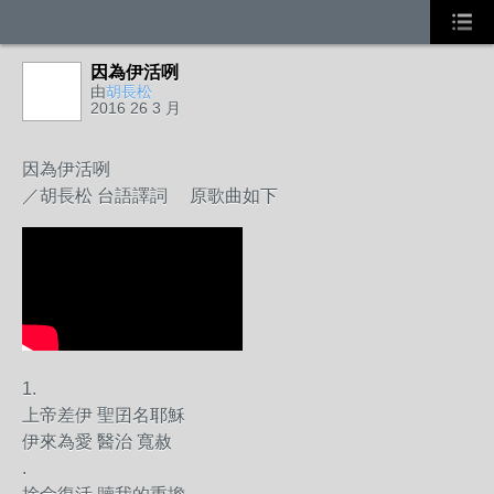
因為伊活咧
由
胡長松
2016 26 3 月
因為伊活咧
／胡長松 台語譯詞 原歌曲如下
1.
上帝差伊 聖囝名耶穌
伊來為愛 醫治 寬赦
.