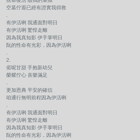
捨命復活 贖我的重擔
空墓佇遐已經有證實我得救
.
有伊活咧 我通面對明日
有伊活咧 驚惶走離
因為我真知影 伊手掌明日
阮的性命有光彩，因為伊活咧
.
2.
偌呢甘甜 手抱新幼兒
榮耀佇心 喜樂滿足
.
更加恩典 平安的確信
咱通行無明前程因為伊活咧
.
有伊活咧 我通面對明日
有伊活咧 驚惶走離
因為我真知影 伊手掌明日
阮的性命有光彩，因為伊活咧