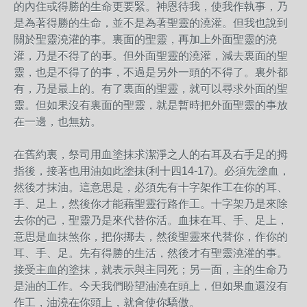
的內住或得勝的生命更要緊。神恩待我，使我作執事，乃
是為著得勝的生命，並不是為著聖靈的澆灌。但我也說到
關於聖靈澆灌的事。裏面的聖靈，再加上外面聖靈的澆
灌，乃是不得了的事。但外面聖靈的澆灌，減去裏面的聖
靈，也是不得了的事，不過是另外一頭的不得了。裏外都
有，乃是最上的。有了裏面的聖靈，就可以尋求外面的聖
靈。但如果沒有裏面的聖靈，就是暫時把外面聖靈的事放
在一邊，也無妨。
在舊約裏，祭司用血塗抹求潔淨之人的右耳及右手足的拇
指後，接著也用油如此塗抹(利十四14-17)。必須先塗血，
然後才抹油。這意思是，必須先有十字架作工在你的耳、
手、足上，然後你才能藉聖靈行路作工。十字架乃是來除
去你的己，聖靈乃是來代替你活。血抹在耳、手、足上，
意思是血抹煞你，把你挪去，然後聖靈來代替你，作你的
耳、手、足。先有得勝的生活，然後才有聖靈澆灌的事。
接受主血的塗抹，就表示與主同死；另一面，主的生命乃
是油的工作。今天我們盼望油澆在頭上，但如果血還沒有
作工，油澆在你頭上，就會使你驕傲。