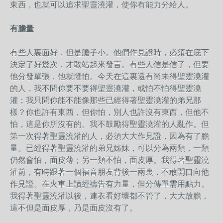
東西，也就可以追求聖靈澆灌，使你有能力分給人。
有膽量
有些人裏面好，但是膽子小。他們作見證時，必須在底下
決定了好幾次，才敢站起來發言。有些人信是信了，但要
他分發單張，他就懼怕。今天在這裏還有尚未得聖靈澆灌
的人，我不問你要不要得聖靈澆灌，或怕不怕得聖靈澆
灌；我只問你能不能像那些已經得著聖靈澆灌的弟兄那
樣？你也許有東西，但你怕，別人也許沒有東西，但他不
怕，這是你所沒有的。我不鼓勵得聖靈澆灌的人亂作。但
第一次得著聖靈澆灌的人，必須大大作見證，因為有了膽
量。已經得著聖靈澆灌的弟兄姊妹，可以分為兩類，一類
仍然會怕，面皮薄；另一類不怕，面皮厚。我得著聖靈澆
灌前，有時跟著一個福音朋友背後一兩裏，不敢開口向他
作見證。在火車上讀經禱告有力量，但分傳單需用點力。
我得著聖靈澆灌以後，連衣看好壞都不管了，大大放膽，
這不但是面皮厚，乃是面皮沒有了。