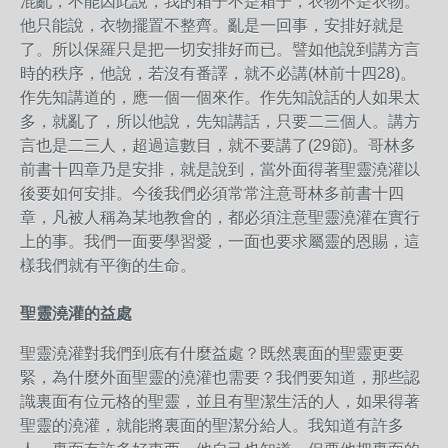
混亂，不能因此說，我的箱子不是箱子，衣物不是衣物。
他只能說，衣物擺置不整齊。亂是一回事，安排好就是
了。所以保羅只是把一切安排好而已。譬如他說到講方言
時的秩序，他說，若沒有番譯，就不必講(林前十四28)。
作先知講道的，應一個一個來作。作先知說話的人如果太
多，就亂了，所以他說，先知講話，只要二三個人。講方
言也是二三人，超過這數目，就不要講了(29節)。哥林多
前書十四章乃是安排，就是說到，當外面得著聖靈澆灌以
後要如何安排。今後我們必須常常注意哥林多前書十四
章，凡被人稱為某地教會的，都必須注意聖靈澆灌在實行
上的事。我們一面要學習愛，一面也要求屬靈的恩賜，這
樣我們就有平衡的生命。
聖靈澆灌的益處
聖靈澆灌對我們到底有什麼益處？既然裏面的聖靈更要
緊，為什麼外面聖靈的澆灌也需要？我們要知道，那些認
識裏面有位元格的聖靈，並且有聖潔生活的人，如果得著
聖靈的澆灌，就能將裏面的聖潔分給人。我知道有許多