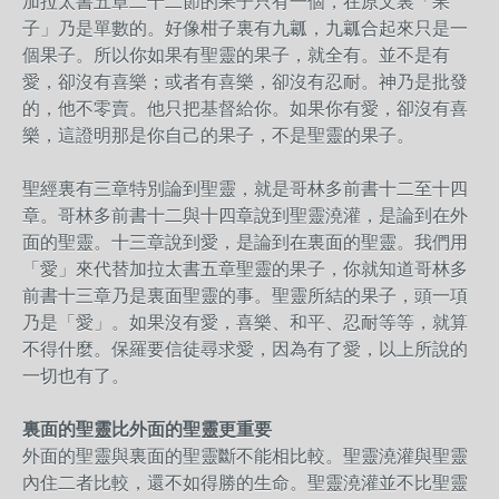
加拉太書五章二十二節的果子只有一個，在原文裏「果
子」乃是單數的。好像柑子裏有九瓤，九瓤合起來只是一
個果子。所以你如果有聖靈的果子，就全有。並不是有
愛，卻沒有喜樂；或者有喜樂，卻沒有忍耐。神乃是批發
的，他不零賣。他只把基督給你。如果你有愛，卻沒有喜
樂，這證明那是你自己的果子，不是聖靈的果子。
聖經裏有三章特別論到聖靈，就是哥林多前書十二至十四
章。哥林多前書十二與十四章說到聖靈澆灌，是論到在外
面的聖靈。十三章說到愛，是論到在裏面的聖靈。我們用
「愛」來代替加拉太書五章聖靈的果子，你就知道哥林多
前書十三章乃是裏面聖靈的事。聖靈所結的果子，頭一項
乃是「愛」。如果沒有愛，喜樂、和平、忍耐等等，就算
不得什麼。保羅要信徒尋求愛，因為有了愛，以上所說的
一切也有了。
裏面的聖靈比外面的聖靈更重要
外面的聖靈與裏面的聖靈斷不能相比較。聖靈澆灌與聖靈
內住二者比較，還不如得勝的生命。聖靈澆灌並不比聖靈