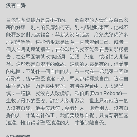
沒有自覺
自覺對基督徒乃是最不好的。一個自覺的人會注意自己衣
著的好壞，別人的反應如何等。別人請他吃東西，他就不
能釋放的對人講福音；與新人沒有話講，必須先預備許多
才能講等等。這些情形就是因為一直感覺到自己。或者一
個人在房間裏能禱告，在公眾場合就不能像在房間那樣禱
告，在公眾面前就改換腔調、話語．態度，或者怕人見怪
等。這些都是自覺重的緣故。這樣的人靈是有的，但受魂
的包圍，不能作一個自由的人。有一次在一弟兄家中客聽
有聚會，後來聖靈澆灌下來，眾人都得釋放自由。這種自
由不是放肆，乃是靈中釋放。有時在聚會中，人太過謹
慎；一謹慎，就沒有人敢說話。羅伯斯(Evan Roberts)一
生救了最多的靈魂。許多人都見證說，世上只有他這一個
人沒有自覺。他要笑就笑，要看別人，則看別人。沒有自
覺的人，才能為神作工。我們要脫離自覺，只有藉著聖靈
澆灌。惟有得著聖靈澆灌的人，才能脫離自覺。