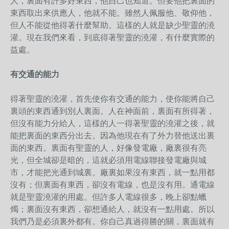
人，裏面有許多好東西，他自己也知道。但要他把裏面的
東西取出來供應人，他就不能。雖然人佩服他、敬仰他，
但人不能從他得著什麼幫助。這樣的人就是缺少聖靈的澆
灌。現在我們來看，到底得著聖靈的澆灌，有什麼實際的
益處。
有交通的能力
得著聖靈的澆灌，首先使你有交通的能力，使你能將自己
裏頭的東西通到別人裏面。人在神面前，裏面有所得著，
但沒有能力分給人，這樣的人一得著聖靈的澆灌之後，就
能把裏面的東西分出去。因為他現在有了外力替他送出裏
面的東西。裏面有聖靈的人，好像發電廠，廠裏很有亮
光，但全城卻是暗的，這就必須用電線聯接發電廠與城
市，才能把光通到城裏。廠裏如果沒有東西，就一點用都
沒有；但裏面有東西，卻沒有電線，也是沒有用。通電線
就是聖靈澆灌的用處。但許多人電線很多，晚上卻點蠟
燭；裏面沒有東西，卻想通給人，就沒有一點用處。所以
我們乃是必須裏外都有。你自己真過得勝的關，裏面就有