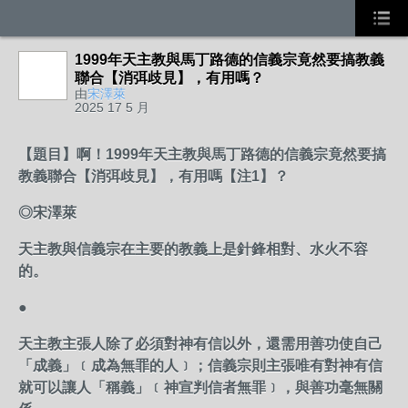
1999年天主教與馬丁路德的信義宗竟然要搞教義
聯合【消弭歧見】，有用嗎？
由
宋澤萊
2025 17 5 月
【題目】啊！1999年天主教與馬丁路德的信義宗竟然要搞
教義聯合【消弭歧見】，有用嗎【注1】？
◎宋澤萊
天主教與信義宗在主要的教義上是針鋒相對、水火不容
的。
●
天主教主張人除了必須對神有信以外，還需用善功使自己
「成義」﹝成為無罪的人﹞；信義宗則主張唯有對神有信
就可以讓人「稱義」﹝神宣判信者無罪﹞，與善功毫無關