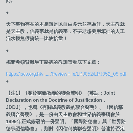
同。
●
天下事物存在的本相還是以自由多元並存為佳，天主教就
是天主教，信義宗就是信義宗，不要老想要用笨拙的人工
混水摸魚假搞統一比較恰當！
●
梅蘭希頓背離馬丁路德的教訓請看底下文章：
https://iscs.org.hk/....../PeviewFile/LPJ052/LPJ052_08.pdf
●
【注1】《關於稱義教義的聯合聲明》（英語：Joint
Declaration on the Doctrine of Justification，
JDDJ），也稱《有關成義教義的聯合聲明》、《因信稱
義聯合聲明》，是一份由天主教會和世界信義宗聯會於
1999年正式簽署的一份聲明。「國際路德會」與「世界路
德宗認信聯會」，則對《因信稱義聯合聲明》普遍持否定