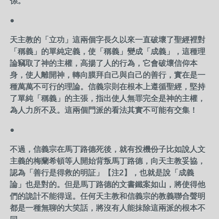
係。
●
天主教的「立功」這兩個字長久以來一直破壞了聖經裡對
「稱義」的單純定義，使「稱義」變成「成義」，這種理
論竊取了神的主權，高揚了人的行為，它會破壞信仰本
身，使人離開神，轉向膜拜自己與自己的善行，實在是一
種萬萬不可行的理論。信義宗則在根本上遵循聖經，堅持
了單純「稱義」的主張，指出使人無罪完全是神的主權，
為人力所不及。這兩個門派的看法其實不可能有交集！
●
不過，信義宗在馬丁路德死後，就有投機份子比如說人文
主義的梅蘭希頓等人開始背叛馬丁路德，向天主教妥協，
認為「善行是得救的明証」【注2】，也就是說「成義
論」也是對的。但是馬丁路德的文書鐵案如山，將使得他
們的詭計不能得逞。任何天主教和信義宗的教義聯合聲明
都是一種無聊的大笑話，將沒有人能抹除這兩派的根本不