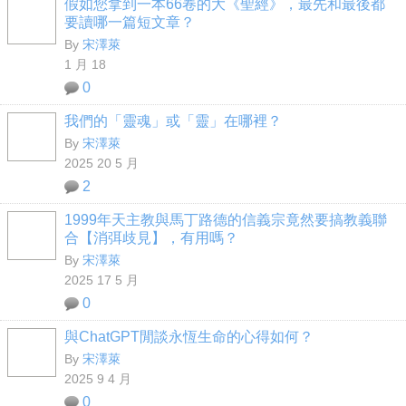
假如您拿到一本66卷的大《聖經》，最先和最後都
要讀哪一篇短文章？
By
宋澤萊
1 月 18
0
我們的「靈魂」或「靈」在哪裡？
By
宋澤萊
2025 20 5 月
2
1999年天主教與馬丁路德的信義宗竟然要搞教義聯
合【消弭歧見】，有用嗎？
By
宋澤萊
2025 17 5 月
0
與ChatGPT閒談永恆生命的心得如何？
By
宋澤萊
2025 9 4 月
0