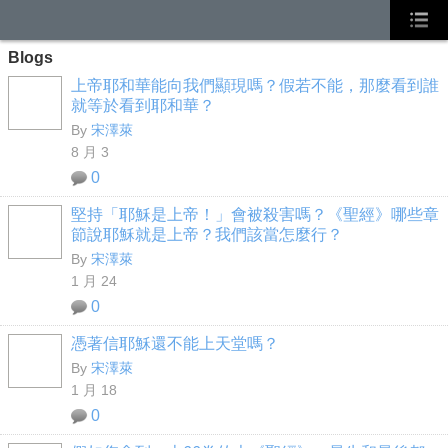
Blogs
上帝耶和華能向我們顯現嗎？假若不能，那麼看到誰
就等於看到耶和華？
By
宋澤萊
8 月 3
0
堅持「耶穌是上帝！」會被殺害嗎？《聖經》哪些章
節說耶穌就是上帝？我們該當怎麼行？
By
宋澤萊
1 月 24
0
憑著信耶穌還不能上天堂嗎？
By
宋澤萊
1 月 18
0