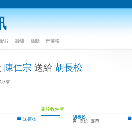
影片
論壇
活動
部落格
從
陳仁宗
送給
胡長松
樣分享
關於收件者
胡長松
送禮物
男
高雄
臺灣