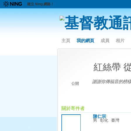
建立 Ning 網路！
主頁
我的網頁
成員
相片
紅絲帶 
謝謝你傳福音的榜
公開
關於寄件者
陳仁宗
男
彰化
臺灣