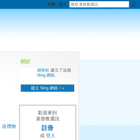
註冊
登入
關於
胡長松
建立了這個
Ning 網路
。
建立 Ning 網路！»
歡迎來到
基督教通訊
送禮物
註冊
或
登入